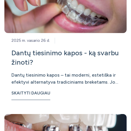
2025 m. vasario 26 d.
Dantų tiesinimo kapos - ką svarbu
žinoti?
Dantų tiesinimo kapos – tai moderni, estetiška ir
efektyvi alternatyva tradiciniams breketams. Jos
tampa vis populiaresnės tarp pacientų, siekiančių
SKAITYTI DAUGIAU
turėti tiesius dantis be diskomforto, kurį gali
sukelti metaliniai breketai. Kas yra dantų
tiesinimo kapos? Dantų tiesinim