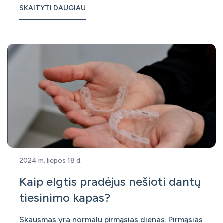
dantis. Graži ir taisyklinga šypsena yra ne tik
SKAITYTI DAUGIAU
estetiška, bet taip pat ir prisideda prie geresnės
burnos higienos ir sveikatos. Laimei, kalbant apie
dantų korekciją, breketai nebėra
2024 m. liepos 18 d.
Kaip elgtis pradėjus nešioti dantų
tiesinimo kapas?
Skausmas yra normalu pirmąsias dienas. Pirmąsias