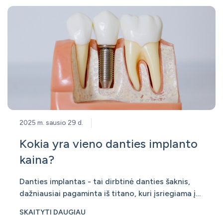
sudėtingumo ir gyvenimo būdo.
2025 m. sausio 29 d.
Kokia yra vieno danties implanto
kaina?
Danties implantas - tai dirbtinė danties šaknis,
dažniausiai pagaminta iš titano, kuri įsriegiama į
žandikaulio kaulą. Danties implantas tarnauja kaip
SKAITYTI DAUGIAU
pagrindas protezui - vainikėliui, tiltui ar net visam