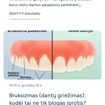
kurio metu dantys palaipsniui perkeliami į
taisyklingą padėtį. Tačiau daugelis pacientų
SKAITYTI DAUGIAU
nustemba sužinoję, kad nuėmus breketus
gydymas dar nesibaigia. Prasideda ne mažiau
svarbus etapas – retencija, kurios tikslas yra
išlaikyti
2025 m. gruodžio 16 d.
Bruksizmas (dantų griežimas):
kodėl tai ne tik blogas įprotis?