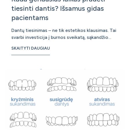
tiesinti dantis? Išsamus gidas
pacientams
Dantų tiesinimas – ne tik estetikos klausimas. Tai
svarbi investicija į burnos sveikatą, sąkandžio
funkciją ir ilgalaikį komfortą. Daugelis pacientų
SKAITYTI DAUGIAU
svarsto, kada yra tinkamiausias metas pradėti
dantų tiesinimą. Atsakymas priklauso nuo
individualios situacijos, tačiau yra bendrosios
praktikos