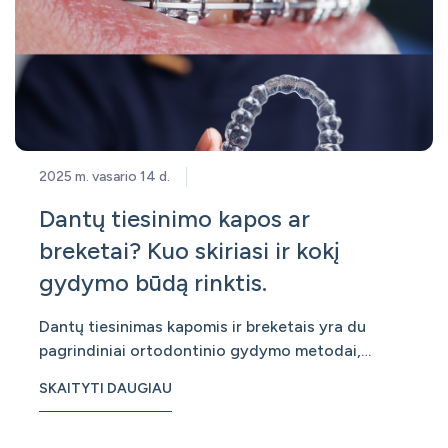
2025 m. vasario 14 d.
Dantų tiesinimo kapos ar
breketai? Kuo skiriasi ir kokį
gydymo būdą rinktis.
Dantų tiesinimas kapomis ir breketais yra du
pagrindiniai ortodontinio gydymo metodai,
naudojami netaisyklingam sąkandžiui ir kreiviems
SKAITYTI DAUGIAU
dantims koreguoti. Abu metodai turi savo
privalumų ir trūkumų, o pasirinkimas priklauso nuo
individualių paciento poreikių, gydymo