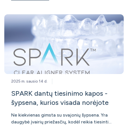
lankui (All on 4). Dažnai pacientams kyla
klausimas, kiek kainuoja vieno danties
2025 m. sausio 14 d.
SPARK dantų tiesinimo kapos -
šypsena, kurios visada norėjote
Ne kiekvienas gimsta su svajonių šypsena. Yra
daugybė įvairių priežasčių, kodėl reikia tiesinti