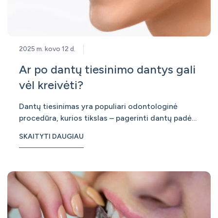
2025 m. kovo 12 d.
Ar po dantų tiesinimo dantys gali
vėl kreivėti?
Dantų tiesinimas yra populiari odontologinė
procedūra, kurios tikslas – pagerinti dantų padėtį,
sukandimą ir estetiką. Tačiau daugelis pacientų
SKAITYTI DAUGIAU
po gydymo susiduria su klausimu: ar dantys gali
vėl kreivėti? Atsakymas – taip, ir tai yra natūralus
procesas. Kodėl dantys po tiesinimo gali