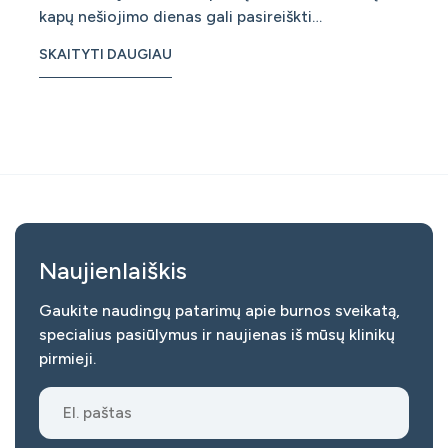
kapų nešiojimo dienas gali pasireiškti
skausmas/diskomfortas. Rekomenduojame
SKAITYTI DAUGIAU
vartoti nereceptinius skausmą malšinančius
vaistus, tokius kaip ibuprofenas, pagal gydytojo
ar vaistininko rekomendacijas. Šie vaist
Naujienlaiškis
Gaukite naudingų patarimų apie burnos sveikatą,
specialius pasiūlymus ir naujienas iš mūsų klinikų
pirmieji.