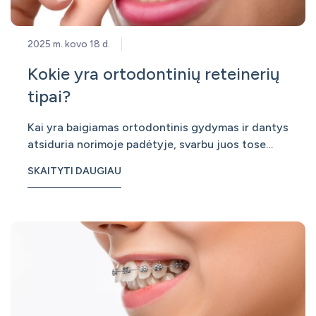
2025 m. kovo 18 d.
Kokie yra ortodontinių reteinerių
tipai?
Kai yra baigiamas ortodontinis gydymas ir dantys
atsiduria norimoje padėtyje, svarbu juos tose
vietose stabilizuoti. Nuėmus breketus, dantys gali
SKAITYTI DAUGIAU
pradėti judėti atgal nuo jų norimos padėties.
Dantų judėjimas vyksta dėl įvairių priežasčių:
trečiųjų krūminių dantų išdygimas, viršutini