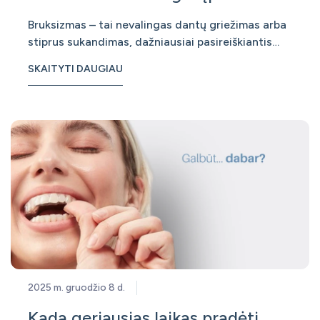
Bruksizmas – tai nevalingas dantų griežimas arba
stiprus sukandimas, dažniausiai pasireiškiantis
miego metu, tačiau kartais ir dieną. Nors iš pirmo
SKAITYTI DAUGIAU
žvilgsnio tai gali atrodyti kaip nekaltas įprotis, iš
tiesų bruksizmas dažnai yra organizmo signalas
apie per didelį stresą,
2025 m. gruodžio 8 d.
Kada geriausias laikas pradėti