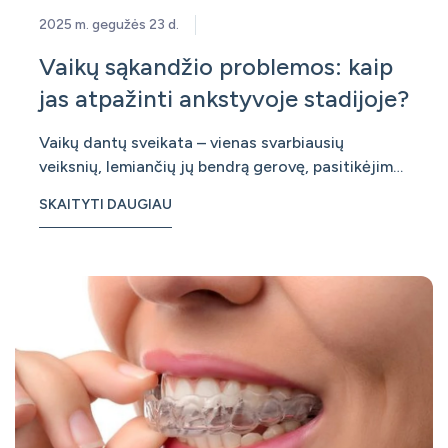
2025 m. gegužės 23 d.
Vaikų sąkandžio problemos: kaip
jas atpažinti ankstyvoje stadijoje?
Vaikų dantų sveikata – vienas svarbiausių
veiksnių, lemiančių jų bendrą gerovę, pasitikėjimą
savimi ir net taisyklingą kalbos raidą. Viena iš
SKAITYTI DAUGIAU
dažniausiai pasitaikančių problemų –
netaisyklingas sąkandis, kuris dažnai išryškėja
ankstyvoje vaikystėje. Ankstyvas netaisy