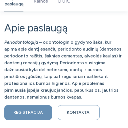
Kainos
D.U.K.
paslaugą
Apie paslaugą
Periodontologija
–
odontologinio gydymo šaka, kuri
apima apie dantį esančių periodonto audinių (dantenos,
periodonto raištis, šaknies cementas, alveolės kaulas) ir
dantenų recesijų gydymą. Periodonto susirgimai
dažniausiai kyla dėl netinkamų dantų ir burnos
priežiūros įgūdžių, taip pat reguliariai neatliekant
profesionalios burnos higienos. Apie problemas
pirmiausia įspėja kraujuojančios, paburkusios, jautrios
dantenos, nemalonus burnos kvapas.
REGISTRACIJA
KONTAKTAI