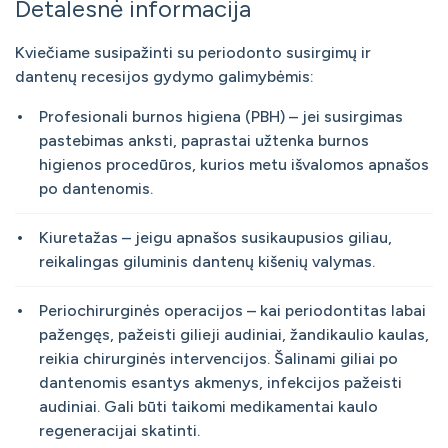
Detalesnė informacija
Kviečiame susipažinti su periodonto susirgimų ir
dantenų recesijos gydymo galimybėmis:
Profesionali burnos higiena (PBH) – jei susirgimas
pastebimas anksti, paprastai užtenka burnos
higienos procedūros, kurios metu išvalomos apnašos
po dantenomis.
Kiuretažas – jeigu apnašos susikaupusios giliau,
reikalingas giluminis dantenų kišenių valymas.
Periochirurginės operacijos – kai periodontitas labai
pažengęs, pažeisti gilieji audiniai, žandikaulio kaulas,
reikia chirurginės intervencijos. Šalinami giliai po
dantenomis esantys akmenys, infekcijos pažeisti
audiniai. Gali būti taikomi medikamentai kaulo
regeneracijai skatinti.