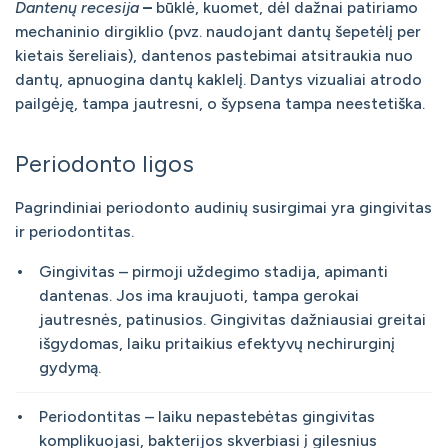
Dantenų recesija
–
būklė, kuomet, dėl dažnai patiriamo
mechaninio dirgiklio (pvz. naudojant dantų šepetėlį per
kietais šereliais), dantenos pastebimai atsitraukia nuo
dantų, apnuogina dantų kaklelį. Dantys vizualiai atrodo
pailgėję, tampa jautresni, o šypsena tampa neestetiška.
Periodonto ligos
Pagrindiniai periodonto audinių susirgimai yra gingivitas
ir periodontitas.
Gingivitas – pirmoji uždegimo stadija, apimanti
dantenas. Jos ima kraujuoti, tampa gerokai
jautresnės, patinusios. Gingivitas dažniausiai greitai
išgydomas, laiku pritaikius efektyvų nechirurginį
gydymą.
Periodontitas – laiku nepastebėtas gingivitas
komplikuojasi, bakterijos skverbiasi į gilesnius