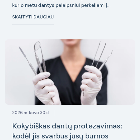
kurio metu dantys palaipsniui perkeliami į
taisyklingą padėtį. Tačiau daugelis pacientų
SKAITYTI DAUGIAU
nustemba sužinoję, kad nuėmus breketus
gydymas dar nesibaigia. Prasideda ne mažiau
svarbus etapas – retencija, kurios tikslas yra
išlaikyti
2026 m. kovo 30 d.
Kokybiškas dantų protezavimas:
kodėl jis svarbus jūsų burnos