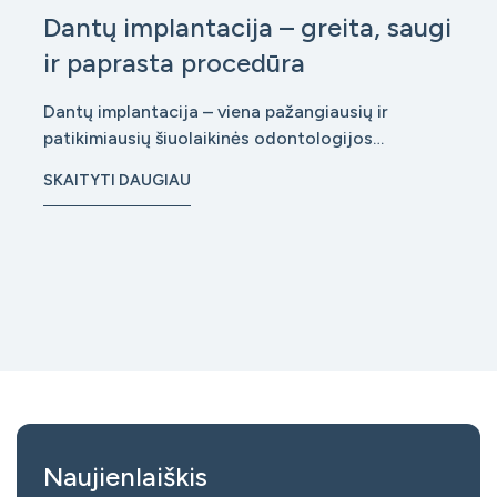
Dantų implantacija – greita, saugi
ir paprasta procedūra
Dantų implantacija – viena pažangiausių ir
patikimiausių šiuolaikinės odontologijos
procedūrų, leidžianti atkurti prarastus dantis taip,
SKAITYTI DAUGIAU
kad jie atrodytų ir funkcionuotų kaip natūralūs.
Nors daugeliui ši procedūra vis dar kelia nerimą, iš
tiesų implantacija šiandien
Naujienlaiškis