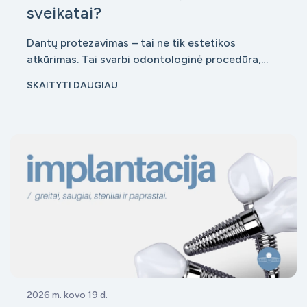
sveikatai?
Dantų protezavimas – tai ne tik estetikos
atkūrimas. Tai svarbi odontologinė procedūra,
kuri tiesiogiai veikia bendrą burnos sveikatą,
SKAITYTI DAUGIAU
kramtymo funkciją ir net viso organizmo būklę.
Kokybiškai atliktas protezavimas padeda išvengti
rimtų komplikacijų, tokių kaip dantenų ligos, kau
2026 m. kovo 19 d.