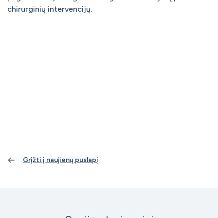
chirurginių intervencijų.
Grįžti į naujienų puslapį