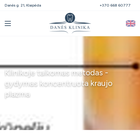
Danės g. 21, Klaipėda
+370 668 60777
Klinikoje taikomas metodas -
gydymas koncentruota kraujo
plazma