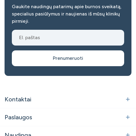
Gaukite naudingų patarimų apie burnos sveikatą,
specialius pasiūlymus ir naujienas iš mūsų klinikų
pirmieji.
Prenumeruoti
Kontaktai
Vilnius
Paslaugos
Polocko g. 21, Vilnius
Burnos chirurgija
Naudinga