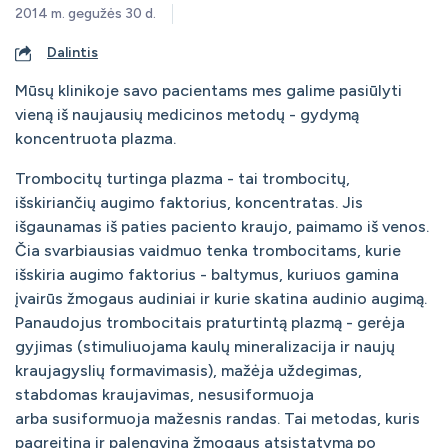
2014 m. gegužės 30 d.
Dalintis
Mūsų klinikoje savo pacientams mes galime pasiūlyti
vieną iš naujausių medicinos metodų - gydymą
koncentruota plazma.
Trombocitų turtinga plazma - tai trombocitų,
išskiriančių augimo faktorius, koncentratas. Jis
išgaunamas iš paties paciento kraujo, paimamo iš venos.
Čia svarbiausias vaidmuo tenka trombocitams, kurie
išskiria augimo faktorius - baltymus, kuriuos gamina
įvairūs žmogaus audiniai ir kurie skatina audinio augimą.
Panaudojus trombocitais praturtintą plazmą - gerėja
gyjimas (stimuliuojama kaulų mineralizacija ir naujų
kraujagyslių formavimasis), mažėja uždegimas,
stabdomas kraujavimas, nesusiformuoja
arba susiformuoja mažesnis randas. Tai metodas, kuris
pagreitina ir palengvina žmogaus atsistatymą po