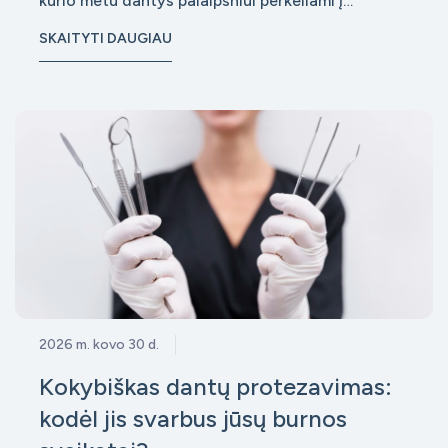
kurio metu dantys palaipsniui perkeliami į
taisyklingą padėtį. Tačiau daugelis pacientų
SKAITYTI DAUGIAU
nustemba sužinoję, kad nuėmus breketus
gydymas dar nesibaigia. Prasideda ne mažiau
svarbus etapas – retencija, kurios tikslas yra
išlaikyti
2026 m. kovo 30 d.
Kokybiškas dantų protezavimas:
kodėl jis svarbus jūsų burnos