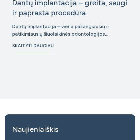
Dantų implantacija – greita, saugi
ir paprasta procedūra
Dantų implantacija – viena pažangiausių ir
patikimiausių šiuolaikinės odontologijos
procedūrų, leidžianti atkurti prarastus dantis taip,
SKAITYTI DAUGIAU
kad jie atrodytų ir funkcionuotų kaip natūralūs.
Nors daugeliui ši procedūra vis dar kelia nerimą, iš
tiesų implantacija šiandien
Naujienlaiškis