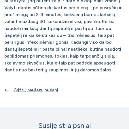
nustatyta, jog būtent taip ir daro didžioji dalis žmonių.
Valyti dantis būtina du kartus per dieną – po pusryčių ir
prieš miegą po 2-3 minutes, kiekvieną burnos ketvirtį
valant maždaug 30 sekundžių iš visų paviršių. Reikia
naudoti minkštą dantų šepetėlį ir pastą su fluoridu.
Šepetėlį reikia keisti kas du – tris mėnesius, taip pat
persirgus infekcinėmis ligomis. Kadangi viso darbo
dantų šepetėlis ir pasta pilnai neatlieka, būtina naudoti
papildomas priemones, tokias, kaip tarpdančių siūlą,
skalavimo skysčius, kurie taip pat padeda apsaugoti
dantis nuo bakterijų kaupimosi ir jų daromos žalos.
Grįžti į naujienų puslapį
Susiję straipsniai