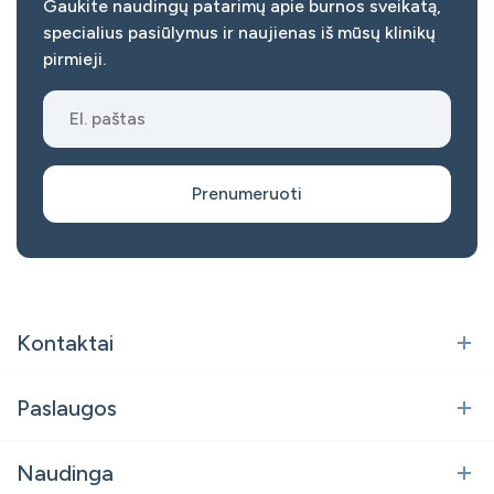
Gaukite naudingų patarimų apie burnos sveikatą,
specialius pasiūlymus ir naujienas iš mūsų klinikų
pirmieji.
Prenumeruoti
Kontaktai
Vilnius
Paslaugos
Polocko g. 21, Vilnius
Burnos chirurgija
Naudinga
vilnius@danesklinika.lt