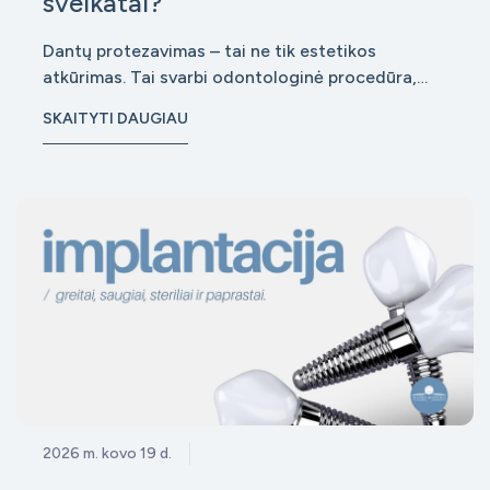
sveikatai?
Dantų protezavimas – tai ne tik estetikos
atkūrimas. Tai svarbi odontologinė procedūra,
kuri tiesiogiai veikia bendrą burnos sveikatą,
SKAITYTI DAUGIAU
kramtymo funkciją ir net viso organizmo būklę.
Kokybiškai atliktas protezavimas padeda išvengti
rimtų komplikacijų, tokių kaip dantenų ligos, kau
2026 m. kovo 19 d.