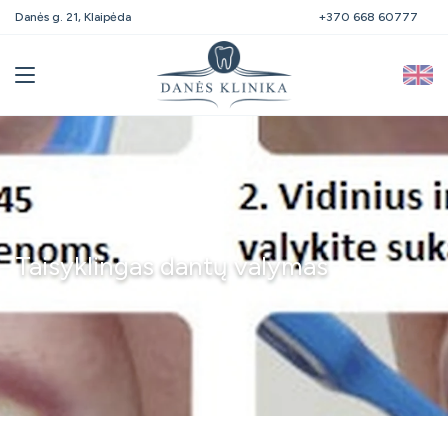
Danės g. 21, Klaipėda
+370 668 60777
Taisyklingas dantų valymas