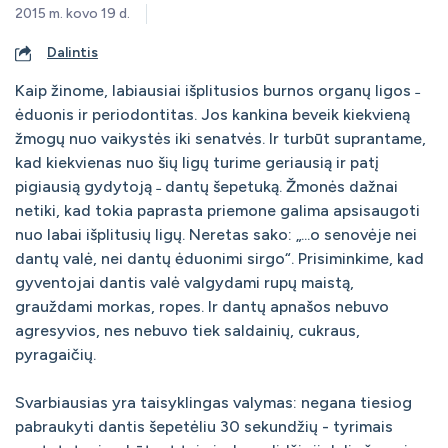
2015 m. kovo 19 d.
Dalintis
Kaip žinome, labiausiai išplitusios burnos organų ligos ˗
ėduonis ir periodontitas. Jos kankina beveik kiekvieną
žmogų nuo vaikystės iki senatvės. Ir turbūt suprantame,
kad kiekvienas nuo šių ligų turime geriausią ir patį
pigiausią gydytoją ˗ dantų šepetuką. Žmonės dažnai
netiki, kad tokia paprasta priemone galima apsisaugoti
nuo labai išplitusių ligų. Neretas sako: „...o senovėje nei
dantų valė, nei dantų ėduonimi sirgo“. Prisiminkime, kad
gyventojai dantis valė valgydami rupų maistą,
grauždami morkas, ropes. Ir dantų apnašos nebuvo
agresyvios, nes nebuvo tiek saldainių, cukraus,
pyragaičių.
Svarbiausias yra taisyklingas valymas: negana tiesiog
pabraukyti dantis šepetėliu 30 sekundžių - tyrimais