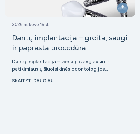
2026 m. kovo 19 d.
Dantų implantacija – greita, saugi
ir paprasta procedūra
Dantų implantacija – viena pažangiausių ir
patikimiausių šiuolaikinės odontologijos
procedūrų, leidžianti atkurti prarastus dantis taip,
SKAITYTI DAUGIAU
kad jie atrodytų ir funkcionuotų kaip natūralūs.
Nors daugeliui ši procedūra vis dar kelia nerimą, iš
tiesų implantacija šiandien