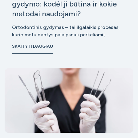
gydymo: kodėl ji būtina ir kokie
metodai naudojami?
Ortodontinis gydymas – tai ilgalaikis procesas,
kurio metu dantys palaipsniui perkeliami į
taisyklingą padėtį. Tačiau daugelis pacientų
SKAITYTI DAUGIAU
nustemba sužinoję, kad nuėmus breketus
gydymas dar nesibaigia. Prasideda ne mažiau
svarbus etapas – retencija, kurios tikslas yra
išlaikyti