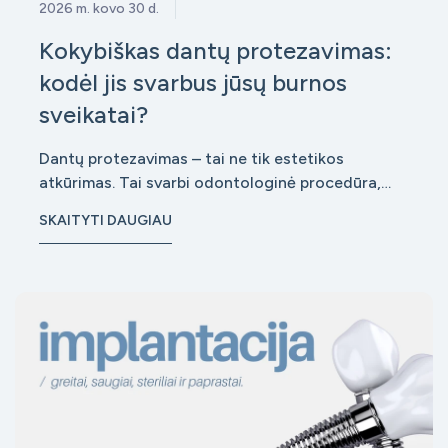
2026 m. kovo 30 d.
Kokybiškas dantų protezavimas:
kodėl jis svarbus jūsų burnos
sveikatai?
Dantų protezavimas – tai ne tik estetikos
atkūrimas. Tai svarbi odontologinė procedūra,
kuri tiesiogiai veikia bendrą burnos sveikatą,
SKAITYTI DAUGIAU
kramtymo funkciją ir net viso organizmo būklę.
Kokybiškai atliktas protezavimas padeda išvengti
rimtų komplikacijų, tokių kaip dantenų ligos, kau