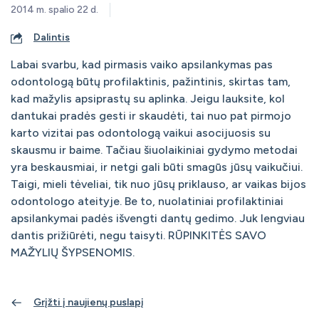
2014 m. spalio 22 d.
Dalintis
Labai svarbu, kad pirmasis vaiko apsilankymas pas
odontologą būtų profilaktinis, pažintinis, skirtas tam,
kad mažylis apsiprastų su aplinka. Jeigu lauksite, kol
dantukai pradės gesti ir skaudėti, tai nuo pat pirmojo
karto vizitai pas odontologą vaikui asocijuosis su
skausmu ir baime. Tačiau šiuolaikiniai gydymo metodai
yra beskausmiai, ir netgi gali būti smagūs jūsų vaikučiui.
Taigi, mieli tėveliai, tik nuo jūsų priklauso, ar vaikas bijos
odontologo ateityje. Be to, nuolatiniai profilaktiniai
apsilankymai padės išvengti dantų gedimo. Juk lengviau
dantis prižiūrėti, negu taisyti. RŪPINKITĖS SAVO
MAŽYLIŲ ŠYPSENOMIS.
Grįžti į naujienų puslapį