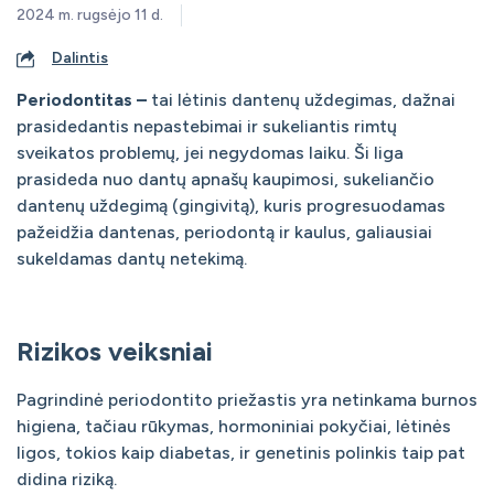
2024 m. rugsėjo 11 d.
Dalintis
Periodontitas –
tai lėtinis dantenų uždegimas, dažnai
prasidedantis nepastebimai ir sukeliantis rimtų
sveikatos problemų, jei negydomas laiku. Ši liga
prasideda nuo dantų apnašų kaupimosi, sukeliančio
dantenų uždegimą (gingivitą), kuris progresuodamas
pažeidžia dantenas, periodontą ir kaulus, galiausiai
sukeldamas dantų netekimą.
Rizikos veiksniai
Pagrindinė periodontito priežastis yra netinkama burnos
higiena, tačiau rūkymas, hormoniniai pokyčiai, lėtinės
ligos, tokios kaip diabetas, ir genetinis polinkis taip pat
didina riziką.