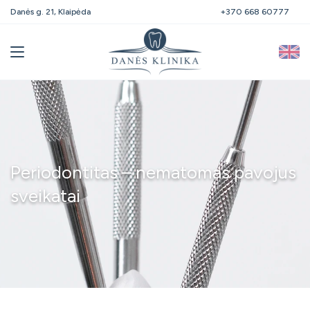
Danės g. 21, Klaipėda
+370 668 60777
Periodontitas – nematomas pavojus
sveikatai