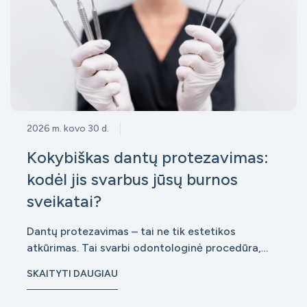
2026 m. kovo 30 d.
Kokybiškas dantų protezavimas:
kodėl jis svarbus jūsų burnos
sveikatai?
Dantų protezavimas – tai ne tik estetikos
atkūrimas. Tai svarbi odontologinė procedūra,
kuri tiesiogiai veikia bendrą burnos sveikatą,
SKAITYTI DAUGIAU
kramtymo funkciją ir net viso organizmo būklę.
Kokybiškai atliktas protezavimas padeda išvengti