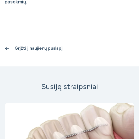
pasekmių.
Grįžti į naujienų puslapį
Susiję straipsniai