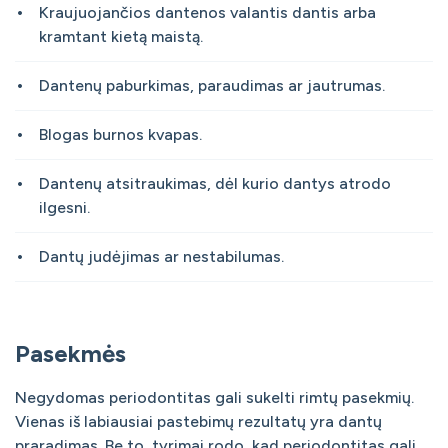
Kraujuojančios dantenos valantis dantis arba
kramtant kietą maistą.
Dantenų paburkimas, paraudimas ar jautrumas.
Blogas burnos kvapas.
Dantenų atsitraukimas, dėl kurio dantys atrodo
ilgesni.
Dantų judėjimas ar nestabilumas.
Pasekmės
Negydomas periodontitas gali sukelti rimtų pasekmių.
Vienas iš labiausiai pastebimų rezultatų yra dantų
praradimas. Be to, tyrimai rodo, kad periodontitas gali