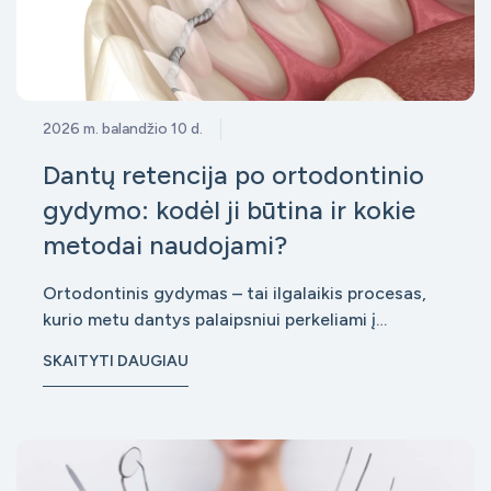
2026 m. balandžio 10 d.
Dantų retencija po ortodontinio
gydymo: kodėl ji būtina ir kokie
metodai naudojami?
Ortodontinis gydymas – tai ilgalaikis procesas,
kurio metu dantys palaipsniui perkeliami į
taisyklingą padėtį. Tačiau daugelis pacientų
SKAITYTI DAUGIAU
nustemba sužinoję, kad nuėmus breketus
gydymas dar nesibaigia. Prasideda ne mažiau
svarbus etapas – retencija, kurios tikslas yra
išlaikyti