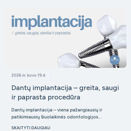
rimtų komplikacijų, tokių kaip dantenų ligos, kau
2026 m. kovo 19 d.
Dantų implantacija – greita, saugi
ir paprasta procedūra
Dantų implantacija – viena pažangiausių ir
patikimiausių šiuolaikinės odontologijos
procedūrų, leidžianti atkurti prarastus dantis taip,
SKAITYTI DAUGIAU
kad jie atrodytų ir funkcionuotų kaip natūralūs.