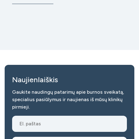
Nors daugeliui ši procedūra vis dar kelia nerimą, iš
tiesų implantacija šiandien
Naujienlaiškis
Gaukite naudingų patarimų apie burnos sveikatą,
specialius pasiūlymus ir naujienas iš mūsų klinikų
pirmieji.