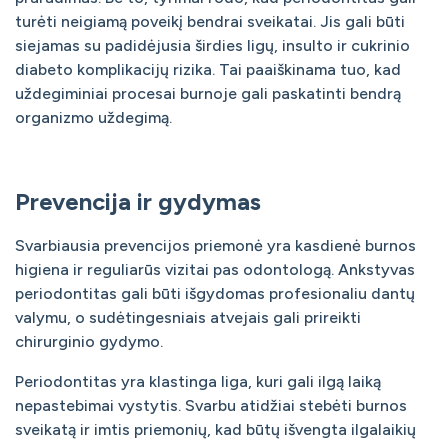
turėti neigiamą poveikį bendrai sveikatai. Jis gali būti
siejamas su padidėjusia širdies ligų, insulto ir cukrinio
diabeto komplikacijų rizika. Tai paaiškinama tuo, kad
uždegiminiai procesai burnoje gali paskatinti bendrą
organizmo uždegimą.
Prevencija ir gydymas
Svarbiausia prevencijos priemonė yra kasdienė burnos
higiena ir reguliarūs vizitai pas odontologą. Ankstyvas
periodontitas gali būti išgydomas profesionaliu dantų
valymu, o sudėtingesniais atvejais gali prireikti
chirurginio gydymo.
Periodontitas yra klastinga liga, kuri gali ilgą laiką
nepastebimai vystytis. Svarbu atidžiai stebėti burnos
sveikatą ir imtis priemonių, kad būtų išvengta ilgalaikių