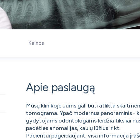
Kainos
Apie paslaugą
Mūsų klinikoje Jums gali būti atlikta skait
tomograma. Ypač modernus panoraminis - ko
gydytojams odontologams leidžia tiksliai nus
padėties anomalijas, kaulų lūžius ir kt.
Pacientui pageidaujant, visa informacija įraš