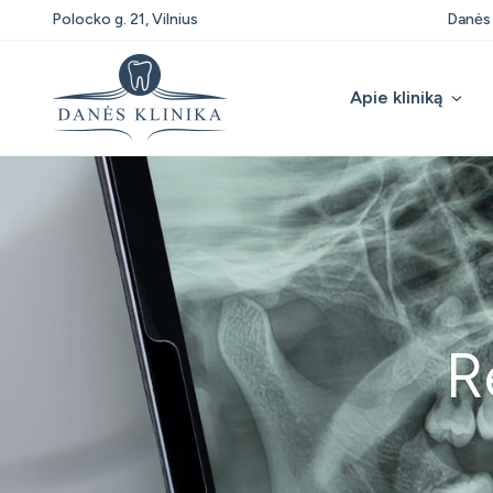
Polocko g. 21, Vilnius
Danės 
Apie kliniką
R