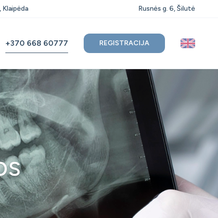
, Klaipėda
Rusnės g. 6, Šilutė
+370 668 60777
REGISTRACIJA
os