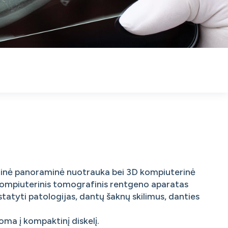
meninė panoraminė nuotrauka bei 3D kompiuterinė
mpiuterinis tomografinis rentgeno aparatas
tatyti patologijas, dantų šaknų skilimus, danties
oma į kompaktinį diskelį.