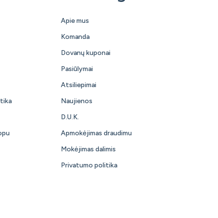
Apie mus
Komanda
Dovanų kuponai
Pasiūlymai
Atsiliepimai
tika
Naujienos
D.U.K.
opu
Apmokėjimas draudimu
Mokėjimas dalimis
Privatumo politika