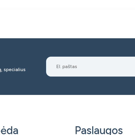
, specialius
pėda
Paslaugos