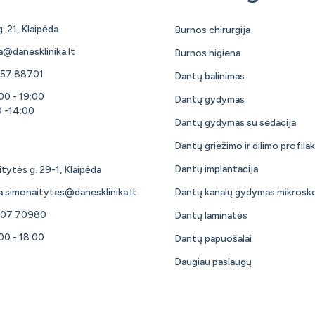
. 21, Klaipėda
Burnos chirurgija
a@danesklinika.lt
Burnos higiena
57 88701
Dantų balinimas
:00 - 19:00
Dantų gydymas
0 -14:00
Dantų gydymas su sedacija
Dantų griežimo ir dilimo profilak
Dantų implantacija
tytės g. 29-1, Klaipėda
a.simonaitytes@danesklinika.lt
Dantų kanalų gydymas mikrosk
607 70980
Dantų laminatės
:00 - 18:00
Dantų papuošalai
Daugiau paslaugų