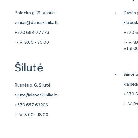
Polocko g. 21, Vilnius
Danės g
vilnius@danesklinika.lt
klaiped
+370 684 77773
+370 6
I - V: 8:00 - 20:00
I - V: 8
VI: 8:0
Šilutė
Simonai
klaiped
Rusnės g. 6, Šilutė
+370 
silute@danesklinika.lt
I - V: 8
+370 657 63203
I - V: 8:00 - 18:00