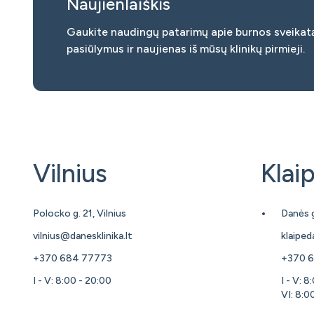
Naujienlaiškis
Gaukite naudingų patarimų apie burnos sveikatą
pasiūlymus ir naujienas iš mūsų klinikų pirmieji.
Vilnius
Klai
Polocko g. 21, Vilnius
Danės g
vilnius@danesklinika.lt
klaiped
+370 684 77773
+370 6
I - V: 8:00 - 20:00
I - V: 8
VI: 8:0