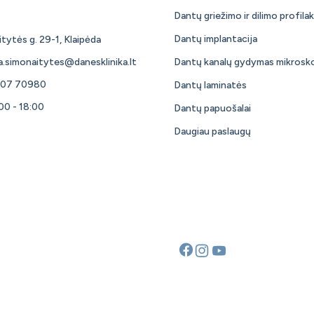
Dantų griežimo ir dilimo profilak
Dantų implantacija
tytės g. 29-1, Klaipėda
a.simonaitytes@danesklinika.lt
Dantų kanalų gydymas mikrosk
607 70980
Dantų laminatės
:00 - 18:00
Dantų papuošalai
Daugiau paslaugų