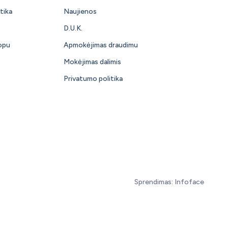
tika
Naujienos
D.U.K.
opu
Apmokėjimas draudimu
Mokėjimas dalimis
Privatumo politika
Sprendimas:
Infoface