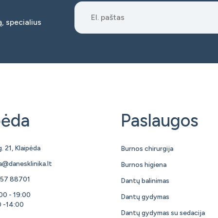
, specialius
pėda
Paslaugos
. 21, Klaipėda
Burnos chirurgija
a@danesklinika.lt
Burnos higiena
57 88701
Dantų balinimas
:00 - 19:00
Dantų gydymas
0 -14:00
Dantų gydymas su sedacija