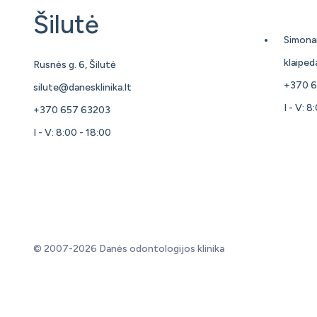
Šilutė
Simonai
klaiped
Rusnės g. 6, Šilutė
+370 
silute@danesklinika.lt
I - V: 8
+370 657 63203
I - V: 8:00 - 18:00
© 2007-2026 Danės odontologijos klinika